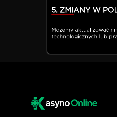
5. ZMIANY W PO
Możemy aktualizować nini
technologicznych lub pra