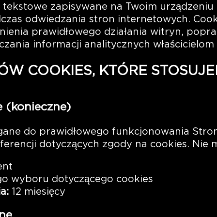
iki tekstowe zapisywane na Twoim urządzeniu
odczas odwiedzania stron internetowych. Coo
ienia prawidłowego działania witryn, popr
zania informacji analitycznych właścicielom 
KÓW COOKIES, KTÓRE STOSUJ
e (konieczne)
agane do prawidłowego funkcjonowania Stron
ferencji dotyczących zgody na cookies. Nie
ent
go wyboru dotyczącego cookies
a:
12 miesięcy
zne