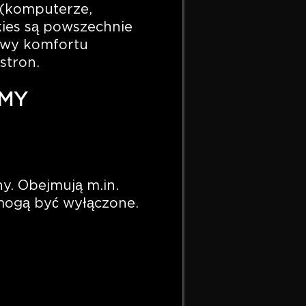
 (komputerze,
kies są powszechnie
awy komfortu
stron.
EMY
y. Obejmują m.in.
 mogą być wyłączone.