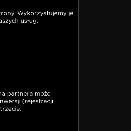
trony. Wykorzystujemy je
naszych usług.
ona partnera może
ersji (rejestracji,
rzecie.