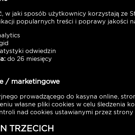
 w jaki sposób użytkownicy korzystają ze S
ikacji popularnych treści i poprawy jakości 
alytics
gid
tatystyki odwiedzin
a:
do 26 miesięcy
jne / marketingowe
iacyjnego prowadzącego do kasyna online, str
iu własne pliki cookies w celu śledzenia konw
roli nad cookies ustawianymi przez strony t
ON TRZECICH