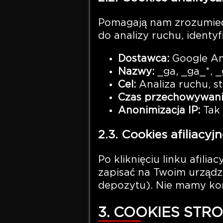
Pomagają nam zrozumieć,
do analizy ruchu, identyf
Dostawca:
Google An
Nazwy:
_ga, _ga_*, _
Cel:
Analiza ruchu, s
Czas przechowywani
Anonimizacja IP:
Tak
2.3. Cookies afiliacy
Po kliknięciu linku afil
zapisać na Twoim urządzen
depozytu). Nie mamy kont
3. COOKIES STR