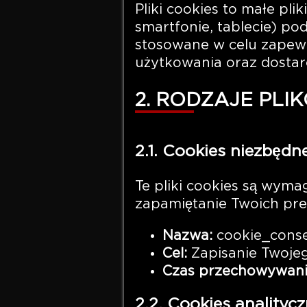
Pliki cookies to małe pl
smartfonie, tablecie) p
stosowane w celu zapewn
użytkowania oraz dostarc
2. RODZAJE PLI
2.1. Cookies niezbędn
Te pliki cookies są wym
zapamiętanie Twoich pre
Nazwa:
cookie_cons
Cel:
Zapisanie Twoje
Czas przechowywani
2.2. Cookies analityc