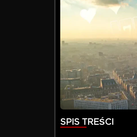
SPIS TREŚCI