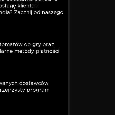
bsługę klienta i
andia? Zacznij od naszego
utomatów do gry oraz
ularne metody płatności
mowanych dostawców
rzejrzysty program