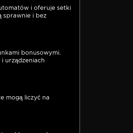
tomatów i oferuje setki
 sprawnie i bez
arunkami bonusowymi.
 i urządzeniach
ze mogą liczyć na