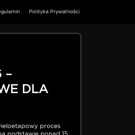
gulamin
Polityka Prywatności
 –
WE DLA
 wieloetapowy proces
 na podstawie ponad 15