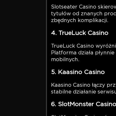
Slotseater Casino skiero
tytułów od znanych prod
zbędnych komplikacji.
4. TrueLuck Casino
TrueLuck Casino wyróżni
Platforma działa płynni
mobilnych.
5. Kaasino Casino
Kaasino Casino łączy prz
stabilne działanie serwi
6. SlotMonster Casin