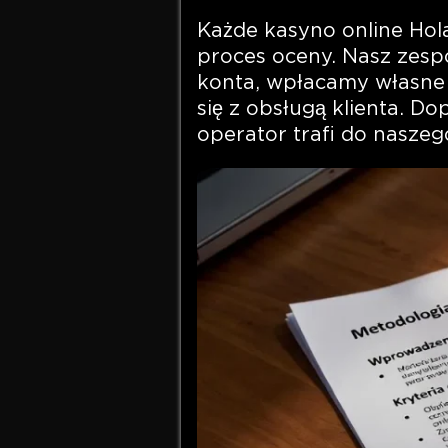
Każde kasyno online Hol
proces oceny. Nasz zespó
konta, wpłacamy własne 
się z obsługą klienta. D
operator trafi do naszeg